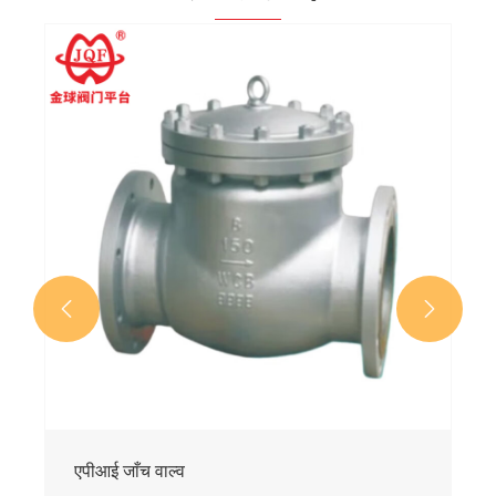


एपीआई जाँच वाल्व