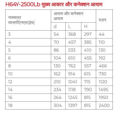
H64Y-2500Lb मुख्य आकार और कनेक्शन आयाम
आयाम और कनेक्शन
नाममात्र
आयाम
वज़न
व्यासपीएनएस(इंच)
d
L
H
3
54
368
297
44
4
70
457
385
110
5
86
533
410
130
6
104
610
455
192
8
130
762
557
466
10
162
914
615
730
12
210
1041
715
1120
14
234
1118
790
1495
16
264
1245
815
1950
18
304
1397
815
2400